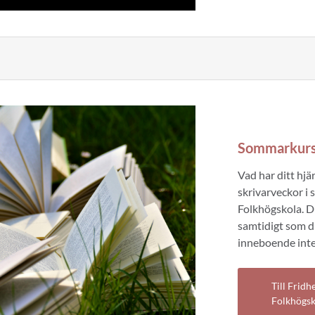
Sommarkurs
Vad har ditt hjä
skrivarveckor i
Folkhögskola. D
samtidigt som du
inneboende inte
Till Frid
Folkhögsk