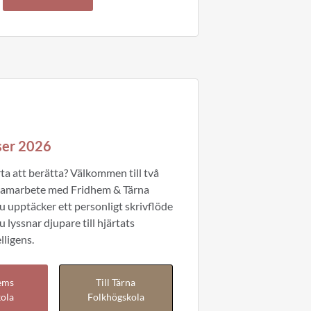
er 2026
rta att berätta? Välkommen till två
 samarbete med Fridhem & Tärna
u upptäcker ett personligt skrivflöde
 lyssnar djupare till hjärtats
lligens.
hems
Till Tärna
ola
Folkhögskola