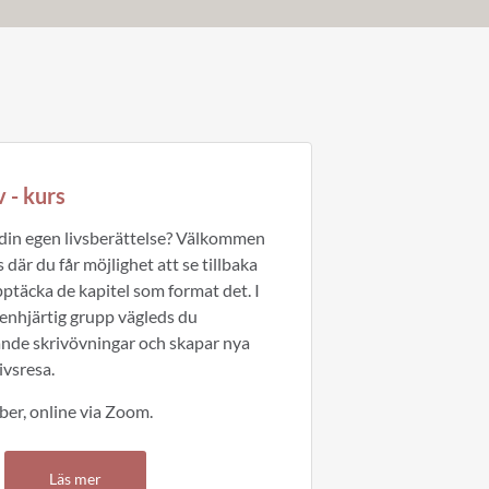
v - kurs
 din egen livsberättelse?
Välkommen
s där du får möjlighet att se tillbaka
upptäcka de kapitel som format det. I
penhjärtig grupp vägleds du
nde skrivövningar och skapar nya
ivsresa.
ber, online via Zoom.
Läs mer