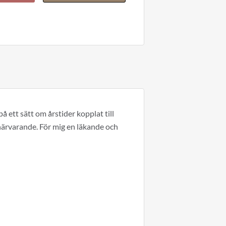
å ett sätt om årstider kopplat till
"Jag rekommenderar den här 
närvarande. För mig en läkande och
ett så tryggt, innerligt 