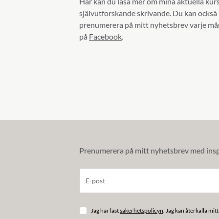
Här kan du läsa mer om mina aktuella kurse
självutforskande skrivande. Du kan också
prenumerera på mitt nyhetsbrev varje måna
på
Facebook
.
Prenumerera på mitt nyhetsbrev med insp
Jag har läst
säkerhetspolicyn
. Jag kan återkalla m