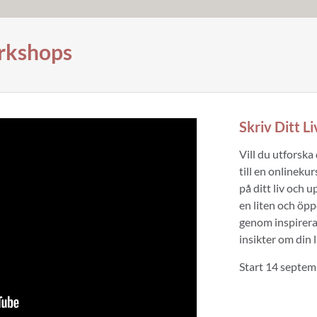
orkshops
Skriv Ditt Li
Vill du utforska
till en onlinekur
på ditt liv och 
en liten och öp
genom inspirera
insikter om din l
Start 14 septem