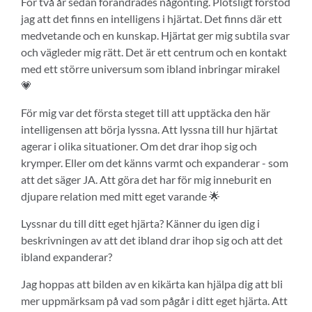
För två år sedan förändrades någonting. Plötsligt förstod
jag att det finns en intelligens i hjärtat. Det finns där ett
medvetande och en kunskap. Hjärtat ger mig subtila svar
och vägleder mig rätt. Det är ett centrum och en kontakt
med ett större universum som ibland inbringar mirakel
💗
För mig var det första steget till att upptäcka den här
intelligensen att börja lyssna. Att lyssna till hur hjärtat
agerar i olika situationer. Om det drar ihop sig och
krymper. Eller om det känns varmt och expanderar - som
att det säger JA. Att göra det har för mig inneburit en
djupare relation med mitt eget varande 🌟
Lyssnar du till ditt eget hjärta? Känner du igen dig i
beskrivningen av att det ibland drar ihop sig och att det
ibland expanderar?
Jag hoppas att bilden av en kikärta kan hjälpa dig att bli
mer uppmärksam på vad som pågår i ditt eget hjärta. Att